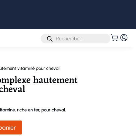
Recherche
de
produits
utement vitaminé pour cheval
Complexe hautement
cheval
aminé, riche en fer, pour cheval.
panier