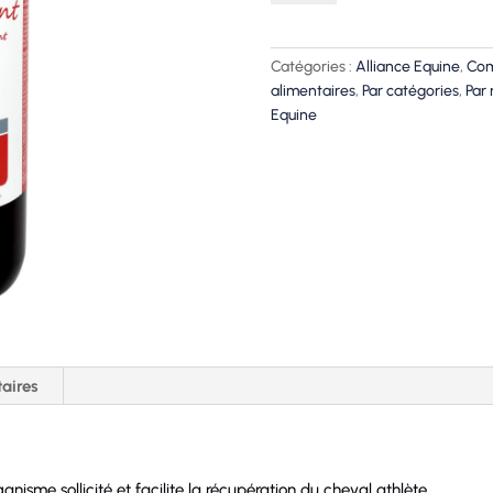
Red
Sprint
-
Catégories :
Alliance Equine
,
Com
Complexe
alimentaires
,
Par catégories
,
Par
hautement
Equine
vitaminé
pour
cheval
aires
rganisme sollicité et facilite la récupération du cheval athlète.