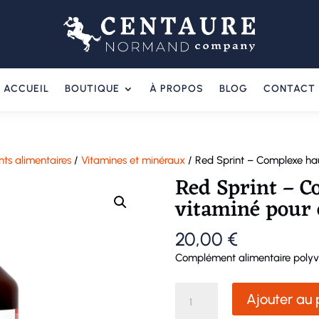
ACCUEIL
BOUTIQUE
À PROPOS
BLOG
CONTACT
s alimentaires
/
Vitamines et minéraux
/ Red Sprint – Complexe ha
Red Sprint – 
vitaminé pour 
20,00
€
Complément alimentaire polyvit
quantité
Ajouter au 
de