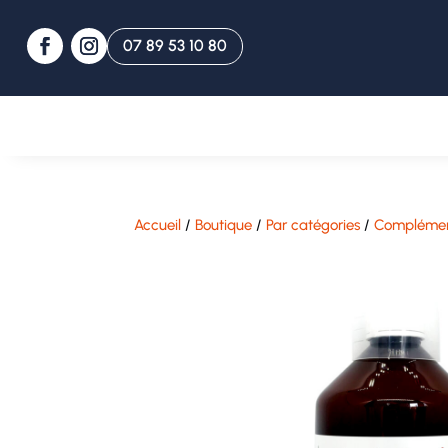
07 89 53 10 80
07 89 53 10 80
Accueil
/
Boutique
/
Par catégories
/
Complément