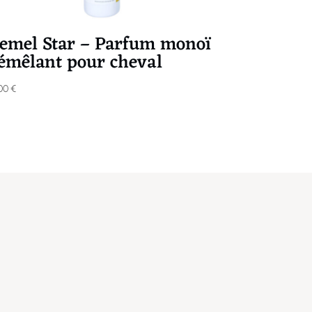
emel Star – Parfum monoï
émêlant pour cheval
,00
€