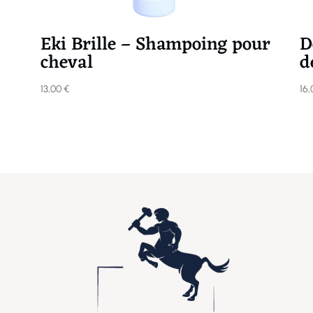
Eki Brille – Shampoing pour
D
cheval
d
13,00
€
16